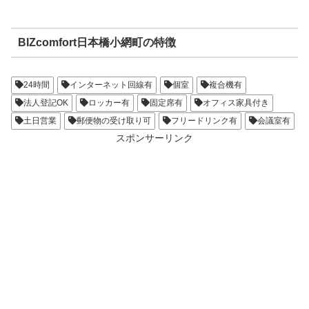
BIZcomfort日本橋小網町の特徴
24時間
インターネット回線有
個室
複合機有
法人登記OK
ロッカー有
固定席有
オフィス家具付き
土日営業
郵便物の受け取り可
フリードリンク有
会議室有
スポンサーリンク