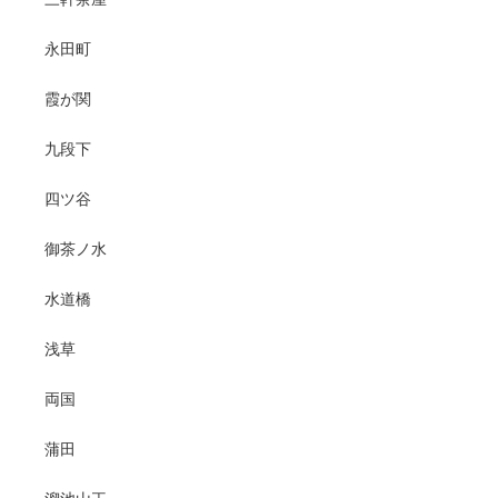
永田町
霞が関
九段下
四ツ谷
御茶ノ水
水道橋
浅草
両国
蒲田