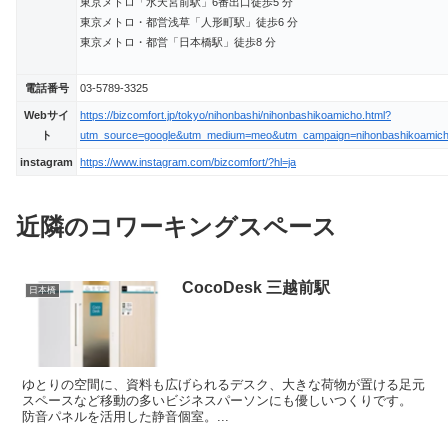
東京メトロ「水天宮前駅」6番出口徒歩5 分
東京メトロ・都営浅草「人形町駅」徒歩6 分
東京メトロ・都営「日本橋駅」徒歩8 分
電話番号
03-5789-3325
Webサイ
https://bizcomfort.jp/tokyo/nihonbashi/nihonbashikoamicho.html?
ト
utm_source=google&utm_medium=meo&utm_campaign=nihonbashikoamic
instagram
https://www.instagram.com/bizcomfort/?hl=ja
近隣のコワーキングスペース
CocoDesk 三越前駅
日本橋
ゆとりの空間に、資料も広げられるデスク、大きな荷物が置ける足元
スペースなど移動の多いビジネスパーソンにも優しいつくりです。
防音パネルを活用した静音個室。...