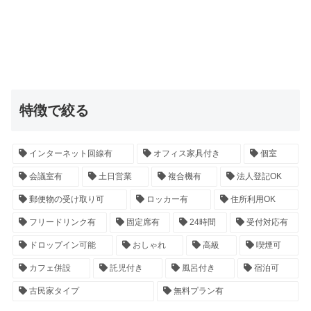
特徴で絞る
インターネット回線有
オフィス家具付き
個室
会議室有
土日営業
複合機有
法人登記OK
郵便物の受け取り可
ロッカー有
住所利用OK
フリードリンク有
固定席有
24時間
受付対応有
ドロップイン可能
おしゃれ
高級
喫煙可
カフェ併設
託児付き
風呂付き
宿泊可
古民家タイプ
無料プラン有