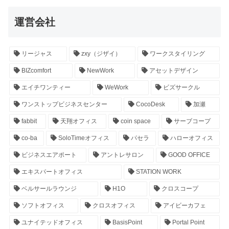
運営会社
リージャス
zxy（ジザイ）
ワークスタイリング
BIZcomfort
NewWork
アセットデザイン
エイチワンティー
WeWork
ビズサークル
ワンストップビジネスセンター
CocoDesk
加瀬
fabbit
天翔オフィス
coin space
サーブコープ
co-ba
SoloTimeオフィス
パセラ
ハローオフィス
ビジネスエアポート
アントレサロン
GOOD OFFICE
エキスパートオフィス
STATION WORK
ベルサールラウンジ
H1O
クロスコープ
ソフトオフィス
クロスオフィス
アイビーカフェ
ユナイテッドオフィス
BasisPoint
Portal Point