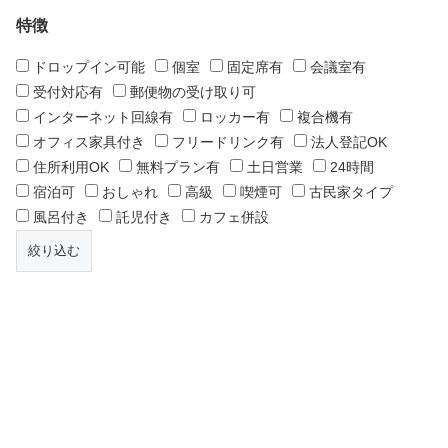
特徴
ドロップイン可能
個室
固定席有
会議室有
受付対応有
郵便物の受け取り可
インターネット回線有
ロッカー有
複合機有
オフィス家具付き
フリードリンク有
法人登記OK
住所利用OK
無料プラン有
土日営業
24時間
宿泊可
おしゃれ
高級
喫煙可
古民家タイプ
風呂付き
託児付き
カフェ併設