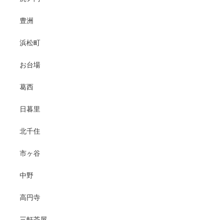
豊洲
浜松町
お台場
葛西
日暮里
北千住
市ヶ谷
中野
高円寺
三軒茶屋