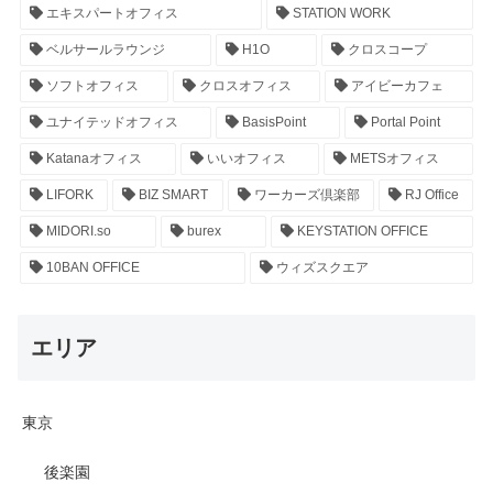
エキスパートオフィス
STATION WORK
ベルサールラウンジ
H1O
クロスコープ
ソフトオフィス
クロスオフィス
アイビーカフェ
ユナイテッドオフィス
BasisPoint
Portal Point
Katanaオフィス
いいオフィス
METSオフィス
LIFORK
BIZ SMART
ワーカーズ倶楽部
RJ Office
MIDORI.so
burex
KEYSTATION OFFICE
10BAN OFFICE
ウィズスクエア
エリア
東京
後楽園