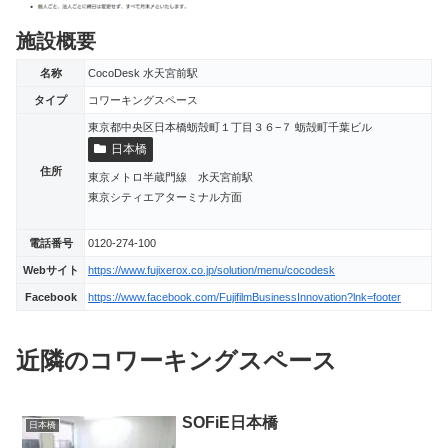
施設概要
名称
CocoDesk 水天宮前駅
タイプ
コワーキングスペース
東京都中央区日本橋蛎殻町１丁目３６−７ 蛎殻町千葉ビル
日本橋
住所
東京メトロ半蔵門線 水天宮前駅
東京シティエアターミナル方面
電話番号
0120-274-100
Webサイト
https://www.fujixerox.co.jp/solution/menu/cocodesk
Facebook
https://www.facebook.com/FujifilmBusinessInnovation?lnk=footer
近隣のコワーキングスペース
SOFiE日本橋
日本橋