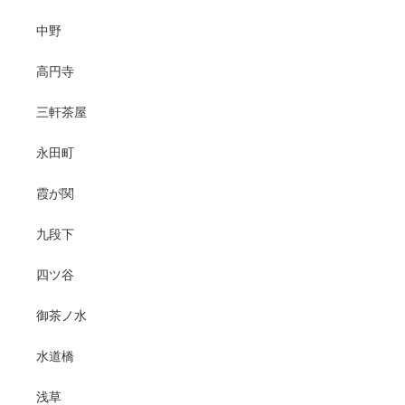
中野
高円寺
三軒茶屋
永田町
霞が関
九段下
四ツ谷
御茶ノ水
水道橋
浅草