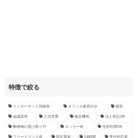
特徴で絞る
インターネット回線有
オフィス家具付き
個室
会議室有
土日営業
複合機有
法人登記OK
郵便物の受け取り可
ロッカー有
住所利用OK
フリードリンク有
固定席有
24時間
受付対応有