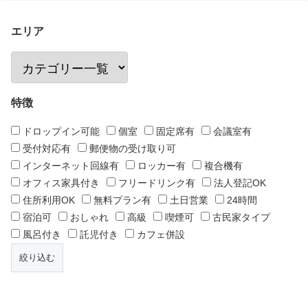
エリア
特徴
ドロップイン可能
個室
固定席有
会議室有
受付対応有
郵便物の受け取り可
インターネット回線有
ロッカー有
複合機有
オフィス家具付き
フリードリンク有
法人登記OK
住所利用OK
無料プラン有
土日営業
24時間
宿泊可
おしゃれ
高級
喫煙可
古民家タイプ
風呂付き
託児付き
カフェ併設