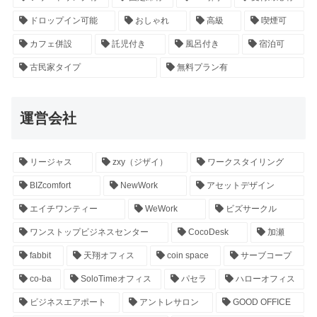
ドロップイン可能
おしゃれ
高級
喫煙可
カフェ併設
託児付き
風呂付き
宿泊可
古民家タイプ
無料プラン有
運営会社
リージャス
zxy（ジザイ）
ワークスタイリング
BIZcomfort
NewWork
アセットデザイン
エイチワンティー
WeWork
ビズサークル
ワンストップビジネスセンター
CocoDesk
加瀬
fabbit
天翔オフィス
coin space
サーブコープ
co-ba
SoloTimeオフィス
パセラ
ハローオフィス
ビジネスエアポート
アントレサロン
GOOD OFFICE