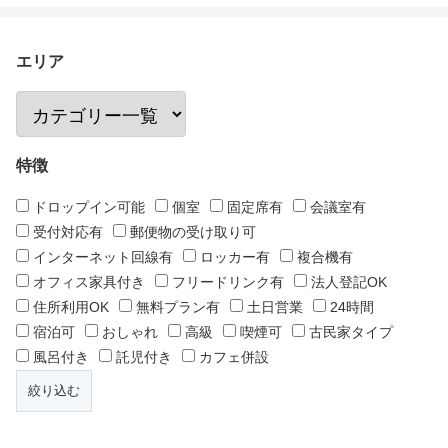
エリア
特徴
ドロップイン可能
個室
固定席有
会議室有
受付対応有
郵便物の受け取り可
インターネット回線有
ロッカー有
複合機有
オフィス家具付き
フリードリンク有
法人登記OK
住所利用OK
無料プラン有
土日営業
24時間
宿泊可
おしゃれ
高級
喫煙可
古民家タイプ
風呂付き
託児付き
カフェ併設