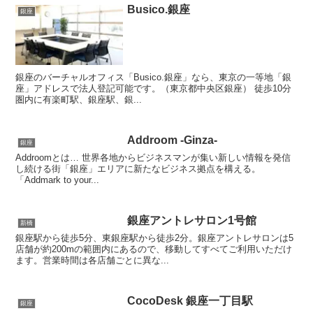
Busico.銀座
銀座
銀座のバーチャルオフィス「Busico.銀座」なら、東京の一等地「銀
座」アドレスで法人登記可能です。（東京都中央区銀座） 徒歩10分
圏内に有楽町駅、銀座駅、銀...
Addroom -Ginza-
銀座
Addroomとは… 世界各地からビジネスマンが集い新しい情報を発信
し続ける街「銀座」エリアに新たなビジネス拠点を構える。
「Addmark to your...
銀座アントレサロン1号館
新橋
銀座駅から徒歩5分、東銀座駅から徒歩2分。銀座アントレサロンは5
店舗が約200mの範囲内にあるので、移動してすべてご利用いただけ
ます。営業時間は各店舗ごとに異な...
CocoDesk 銀座一丁目駅
銀座