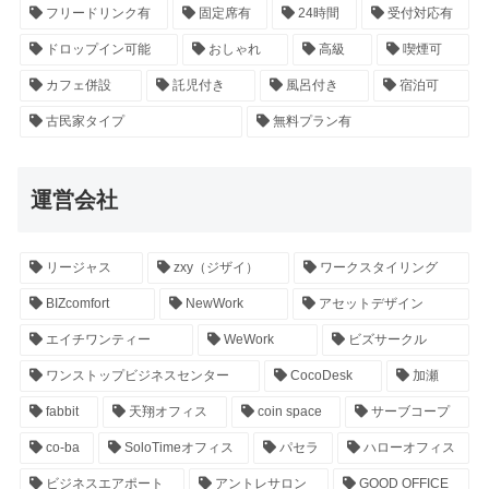
フリードリンク有
固定席有
24時間
受付対応有
ドロップイン可能
おしゃれ
高級
喫煙可
カフェ併設
託児付き
風呂付き
宿泊可
古民家タイプ
無料プラン有
運営会社
リージャス
zxy（ジザイ）
ワークスタイリング
BIZcomfort
NewWork
アセットデザイン
エイチワンティー
WeWork
ビズサークル
ワンストップビジネスセンター
CocoDesk
加瀬
fabbit
天翔オフィス
coin space
サーブコープ
co-ba
SoloTimeオフィス
パセラ
ハローオフィス
ビジネスエアポート
アントレサロン
GOOD OFFICE