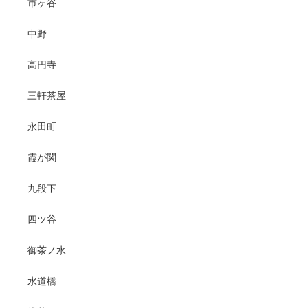
市ヶ谷
中野
高円寺
三軒茶屋
永田町
霞が関
九段下
四ツ谷
御茶ノ水
水道橋