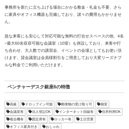
事務所を新たに立ち上げる場合にかかる敷金・礼金も不要、さら
に家具やオフィス機器も完備しており、諸々の費用もかかりませ
ん。
急な来客にも安心して対応可能な無料の打合せスペースの他、4名
~最大60名収容可能な会議室（10室）も併設しており、来客や打
ち合わせ、大人数での講習会、イベントの会場としてもお使い頂
けます。貸会議室は会員様割引をご用意しており大変リーズナブ
ルな料金でご利用いただけます。
ベンチャーデスク銀座6の特徴
高級
ドロップイン可能
郵便物の受け取り可
個室
会議室有
法人登記OK
インターネット回線有
住所利用OK
複合機有
固定席有
ロッカー有
土日営業
オフィス家具付き
おしゃれ