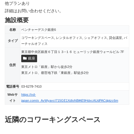
他プランあり
詳細はお問い合わせください。
施設概要
名称
ベンチャーデスク銀座6
コワーキングスペース, レンタルオフィス, シェアオフィス, 貸会議室, バ
タイプ
ーチャルオフィス
東京都中央区銀座６丁目１３−１６ ヒューリック銀座ウォールビル 7F
銀座
住所
東京メトロ「銀座」駅から徒歩2分
東京メトロ、都営地下鉄「東銀座」駅徒歩2分
電話番号
03-6278-7410
Webサ
https://vd-
イト
japan.com/o_AvWyavcI715GE1XdIoNB#tE9HdxcAUdPACdptzc6m
近隣のコワーキングスペース