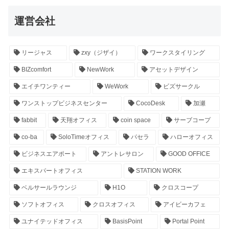
運営会社
リージャス
zxy（ジザイ）
ワークスタイリング
BIZcomfort
NewWork
アセットデザイン
エイチワンティー
WeWork
ビズサークル
ワンストップビジネスセンター
CocoDesk
加瀬
fabbit
天翔オフィス
coin space
サーブコープ
co-ba
SoloTimeオフィス
パセラ
ハローオフィス
ビジネスエアポート
アントレサロン
GOOD OFFICE
エキスパートオフィス
STATION WORK
ベルサールラウンジ
H1O
クロスコープ
ソフトオフィス
クロスオフィス
アイビーカフェ
ユナイテッドオフィス
BasisPoint
Portal Point