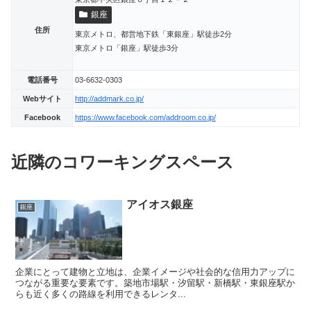
銀座
住所
東京メトロ、都営地下鉄「東銀座」駅徒歩2分
東京メトロ「銀座」駅徒歩3分
電話番号
03-6632-0303
Webサイト
http://addmark.co.jp/
Facebook
https://www.facebook.com/addroom.co.jp/
近隣のコワーキングスペース
アイオス銀座
銀座
企業にとって建物と立地は、企業イメージや社会的な信用力アップに
つながる重要な要素です。築地市場駅・汐留駅・新橋駅・東銀座駅か
らも近く多くの路線を利用できるレンタ...