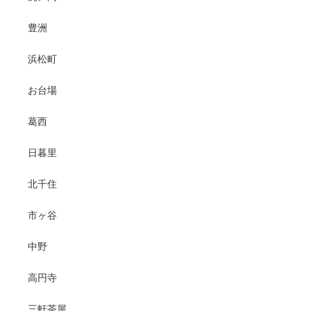
豊洲
浜松町
お台場
葛西
日暮里
北千住
市ヶ谷
中野
高円寺
三軒茶屋