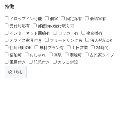
特徴
ドロップイン可能
個室
固定席有
会議室有
受付対応有
郵便物の受け取り可
インターネット回線有
ロッカー有
複合機有
オフィス家具付き
フリードリンク有
法人登記OK
住所利用OK
無料プラン有
土日営業
24時間
宿泊可
おしゃれ
高級
喫煙可
古民家タイプ
風呂付き
託児付き
カフェ併設