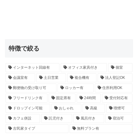
特徴で絞る
インターネット回線有
オフィス家具付き
個室
会議室有
土日営業
複合機有
法人登記OK
郵便物の受け取り可
ロッカー有
住所利用OK
フリードリンク有
固定席有
24時間
受付対応有
ドロップイン可能
おしゃれ
高級
喫煙可
カフェ併設
託児付き
風呂付き
宿泊可
古民家タイプ
無料プラン有