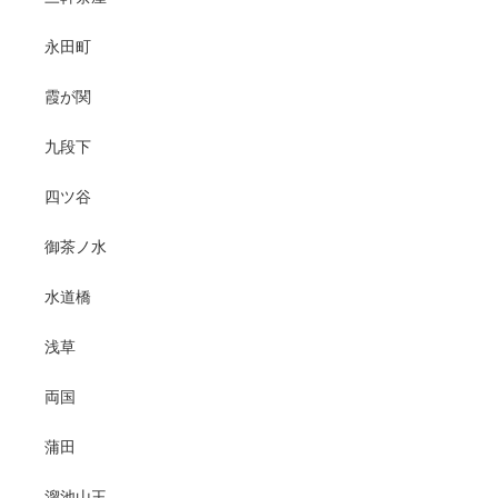
永田町
霞が関
九段下
四ツ谷
御茶ノ水
水道橋
浅草
両国
蒲田
溜池山王