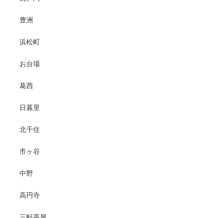
豊洲
浜松町
お台場
葛西
日暮里
北千住
市ヶ谷
中野
高円寺
三軒茶屋