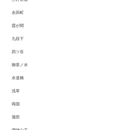
永田町
霞が関
九段下
四ツ谷
御茶ノ水
水道橋
浅草
両国
蒲田