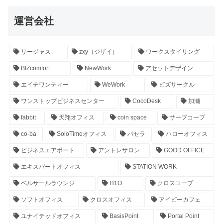
運営会社
リージャス
zxy（ジザイ）
ワークスタイリング
BIZcomfort
NewWork
アセットデザイン
エイチワンティー
WeWork
ビズサークル
ワンストップビジネスセンター
CocoDesk
加瀬
fabbit
天翔オフィス
coin space
サーブコープ
co-ba
SoloTimeオフィス
パセラ
ハローオフィス
ビジネスエアポート
アントレサロン
GOOD OFFICE
エキスパートオフィス
STATION WORK
ベルサールラウンジ
H1O
クロスコープ
ソフトオフィス
クロスオフィス
アイビーカフェ
ユナイテッドオフィス
BasisPoint
Portal Point