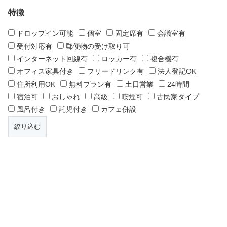
特徴
ドロップイン可能
個室
固定席有
会議室有
受付対応有
郵便物の受け取り可
インターネット回線有
ロッカー有
複合機有
オフィス家具付き
フリードリンク有
法人登記OK
住所利用OK
無料プラン有
土日営業
24時間
宿泊可
おしゃれ
高級
喫煙可
古民家タイプ
風呂付き
託児付き
カフェ併設