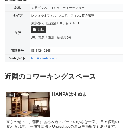
名称
大田ビジネスコミュニティーセンター
タイプ
レンタルオフィス, シェアオフィス, 貸会議室
東京都大田区西蒲田８丁目２４−１
蒲田
住所
JR、東急「蒲田」駅徒歩3分
電話番号
03-6424-9146
Webサイト
http://oota-bc.com/
近隣のコワーキングスペース
HANPAはすぬま
蒲田
東京の端っこ、蒲田にある木造アパートの小さな一室。 日々役割の
変わる部屋。 一般社団法人One'splaceの東京事務所でもあります。