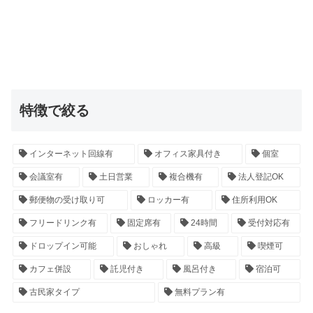
特徴で絞る
インターネット回線有
オフィス家具付き
個室
会議室有
土日営業
複合機有
法人登記OK
郵便物の受け取り可
ロッカー有
住所利用OK
フリードリンク有
固定席有
24時間
受付対応有
ドロップイン可能
おしゃれ
高級
喫煙可
カフェ併設
託児付き
風呂付き
宿泊可
古民家タイプ
無料プラン有