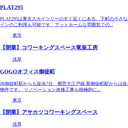
PLAT295
PLAT295は東京スカイツリーのすぐ近くにある、下町の小
インのご利用も可能です。アットホームな雰囲気での...
東京
【閉業】コワーキングスペース竜泉工房
浅草
GOGOオフィス御徒町
JR御徒町駅からも徒歩7分、都営大江戸線 新御徒町駅からは
物件です。 リノベーション改修工事も積極的に...
東京
【閉業】アサカツコワーキングスペース
浅草