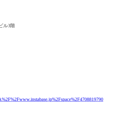
ビル3階
ps%3A%2F%2Fwww.instabase.jp%2Fspace%2F4708819790