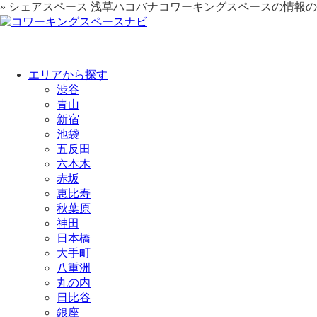
» シェアスペース 浅草ハコバナコワーキングスペースの情報の
エリアから探す
渋谷
青山
新宿
池袋
五反田
六本木
赤坂
恵比寿
秋葉原
神田
日本橋
大手町
八重洲
丸の内
日比谷
銀座