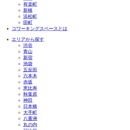
有楽町
新橋
浜松町
田町
コワーキングスペースとは
エリアから探す
渋谷
青山
新宿
池袋
五反田
六本木
赤坂
恵比寿
秋葉原
神田
日本橋
大手町
八重洲
丸の内