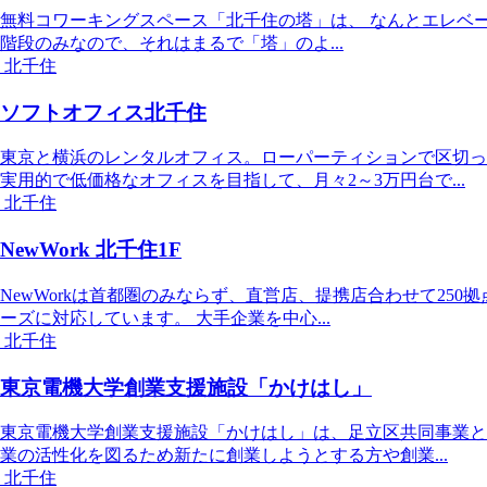
無料コワーキングスペース「北千住の塔」は、 なんとエレベ
階段のみなので、それはまるで「塔」のよ...
北千住
ソフトオフィス北千住
東京と横浜のレンタルオフィス。ローパーティションで区切っ
実用的で低価格なオフィスを目指して、月々2～3万円台で...
北千住
NewWork 北千住1F
NewWorkは首都圏のみならず、直営店、提携店合わせて25
ーズに対応しています。 大手企業を中心...
北千住
東京電機大学創業支援施設「かけはし」
東京電機大学創業支援施設「かけはし」は、足立区共同事業とし
業の活性化を図るため新たに創業しようとする方や創業...
北千住