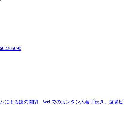
44602205090
テムによる鍵の開閉、Webでのカンタン入会手続き、遠隔ビ