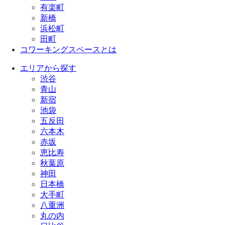
有楽町
新橋
浜松町
田町
コワーキングスペースとは
エリアから探す
渋谷
青山
新宿
池袋
五反田
六本木
赤坂
恵比寿
秋葉原
神田
日本橋
大手町
八重洲
丸の内