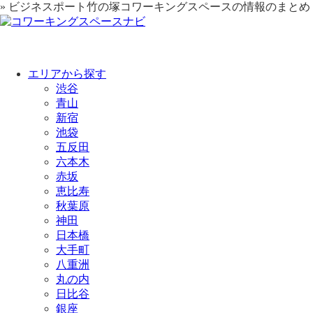
» ビジネスポート竹の塚コワーキングスペースの情報のまとめ【
エリアから探す
渋谷
青山
新宿
池袋
五反田
六本木
赤坂
恵比寿
秋葉原
神田
日本橋
大手町
八重洲
丸の内
日比谷
銀座