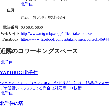
北千住
住所
東武「竹ノ塚」駅徒歩3分
電話番号
03-5831-5850
Webサイト
http://www.mtg-mbp.co.jp/office_takenoduka/
Facebook
https://www.facebook.com/bptakenotsuka/posts/31469
近隣のコワーキングスペース
北千住
YADORIGI北千住
シェアオフィス【YADORIGI（ヤドリギ）】は、顔認証シス
デオ通話システムによる問合せ対応等、IT技術...
北千住
北千住の塔