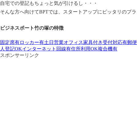
自宅での登記もちょっと気が引けるし・・・
そんな方へ向けてBPTでは、スタートアップにピッタリのプ
ビジネスポート竹の塚の特徴
固定席有
ロッカー有
土日営業
オフィス家具付き
受付対応有
郵便
人登記OK
インターネット回線有
住所利用OK
複合機有
スポンサーリンク