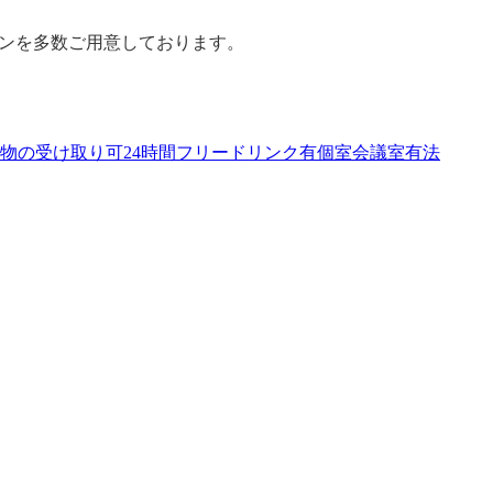
ランを多数ご用意しております。
物の受け取り可
24時間
フリードリンク有
個室
会議室有
法