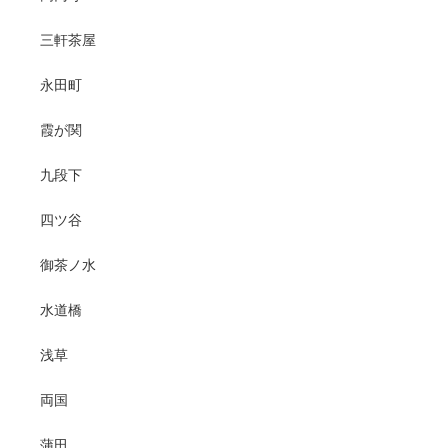
三軒茶屋
永田町
霞が関
九段下
四ツ谷
御茶ノ水
水道橋
浅草
両国
蒲田