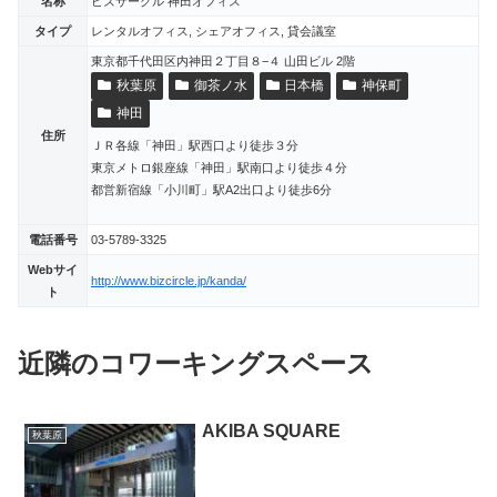
名称
ビズサークル 神田オフィス
タイプ
レンタルオフィス, シェアオフィス, 貸会議室
東京都千代田区内神田２丁目８−４ 山田ビル 2階
秋葉原
御茶ノ水
日本橋
神保町
神田
住所
ＪＲ各線「神田」駅西口より徒歩３分
東京メトロ銀座線「神田」駅南口より徒歩４分
都営新宿線「小川町」駅A2出口より徒歩6分
電話番号
03-5789-3325
Webサイ
http://www.bizcircle.jp/kanda/
ト
近隣のコワーキングスペース
AKIBA SQUARE
秋葉原