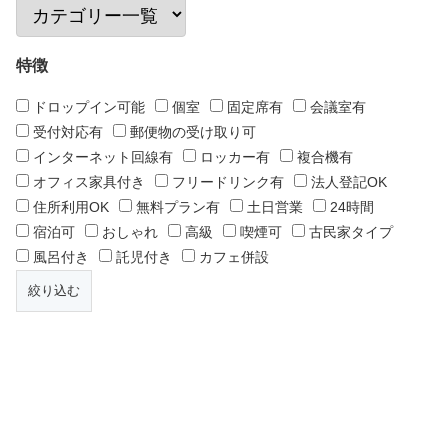
特徴
ドロップイン可能
個室
固定席有
会議室有
受付対応有
郵便物の受け取り可
インターネット回線有
ロッカー有
複合機有
オフィス家具付き
フリードリンク有
法人登記OK
住所利用OK
無料プラン有
土日営業
24時間
宿泊可
おしゃれ
高級
喫煙可
古民家タイプ
風呂付き
託児付き
カフェ併設