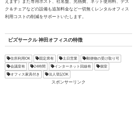
えます）また専用ポスト、社名盤、光熱費、ネット使用料、デス
ク＆チェアなどの設備も追加料金など一切無くレンタルオフィス
利用コストの削減をサポートいたします。
ビズサークル 神田オフィスの特徴
住所利用OK
固定席有
土日営業
郵便物の受け取り可
会議室有
24時間
インターネット回線有
個室
オフィス家具付き
法人登記OK
スポンサーリンク