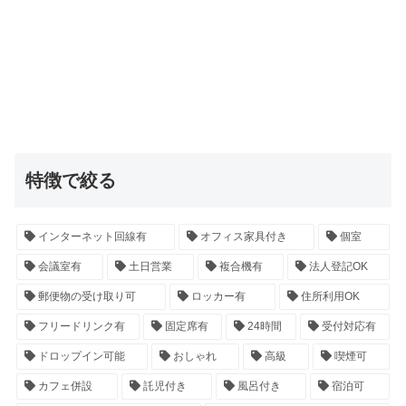
特徴で絞る
インターネット回線有
オフィス家具付き
個室
会議室有
土日営業
複合機有
法人登記OK
郵便物の受け取り可
ロッカー有
住所利用OK
フリードリンク有
固定席有
24時間
受付対応有
ドロップイン可能
おしゃれ
高級
喫煙可
カフェ併設
託児付き
風呂付き
宿泊可