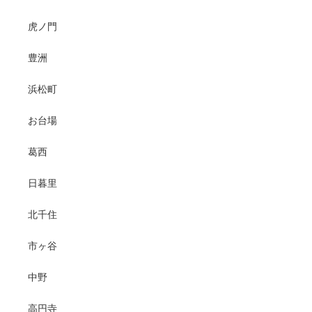
虎ノ門
豊洲
浜松町
お台場
葛西
日暮里
北千住
市ヶ谷
中野
高円寺