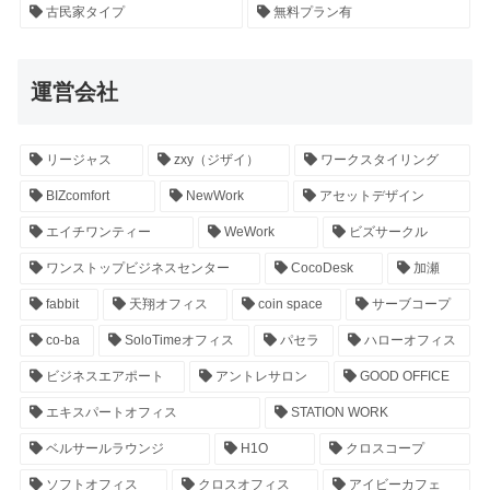
古民家タイプ
無料プラン有
運営会社
リージャス
zxy（ジザイ）
ワークスタイリング
BIZcomfort
NewWork
アセットデザイン
エイチワンティー
WeWork
ビズサークル
ワンストップビジネスセンター
CocoDesk
加瀬
fabbit
天翔オフィス
coin space
サーブコープ
co-ba
SoloTimeオフィス
パセラ
ハローオフィス
ビジネスエアポート
アントレサロン
GOOD OFFICE
エキスパートオフィス
STATION WORK
ベルサールラウンジ
H1O
クロスコープ
ソフトオフィス
クロスオフィス
アイビーカフェ