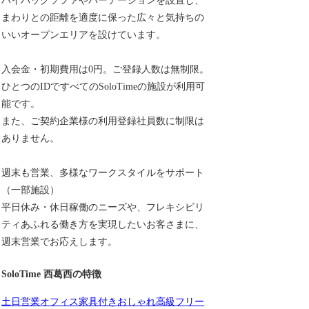
ハイバックソファやパーテーションを設置し、
まわりとの距離を適度に保った広々と気持ちの
いいオープンエリアを設けています。
入会金・初期費用は0円。ご登録人数は無制限。
ひとつのIDですべてのSoloTimeの施設が利用可
能です。
また、ご契約企業様の利用登録社員数に制限は
ありません。
週末も営業、多様なワークスタイルをサポート
（一部施設）
平日休み・休日稼働のニーズや、フレキシビリ
ティあふれる働き方を実現したいお客さまに、
週末営業でお応えします。
SoloTime 西葛西の特徴
土日営業
オフィス家具付き
おしゃれ
高級
フリー