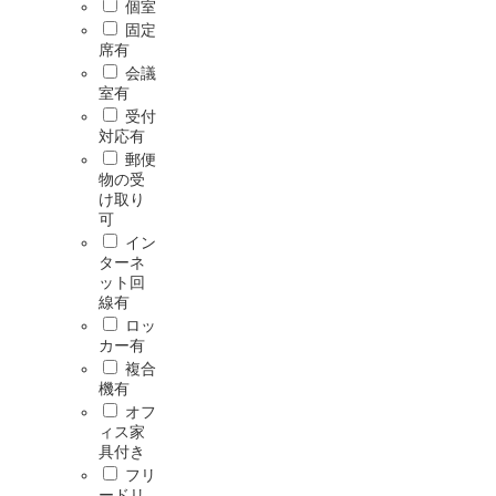
個室
固定
席有
会議
室有
受付
対応有
郵便
物の受
け取り
可
イン
ターネ
ット回
線有
ロッ
カー有
複合
機有
オフ
ィス家
具付き
フリ
ードリ