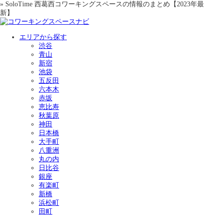
» SoloTime 西葛西コワーキングスペースの情報のまとめ【2023年最
新】
エリアから探す
渋谷
青山
新宿
池袋
五反田
六本木
赤坂
恵比寿
秋葉原
神田
日本橋
大手町
八重洲
丸の内
日比谷
銀座
有楽町
新橋
浜松町
田町