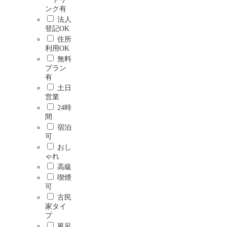
ンク有
法人
登記OK
住所
利用OK
無料
プラン
有
土日
営業
24時
間
宿泊
可
おし
ゃれ
高級
喫煙
可
古民
家タイ
プ
風呂