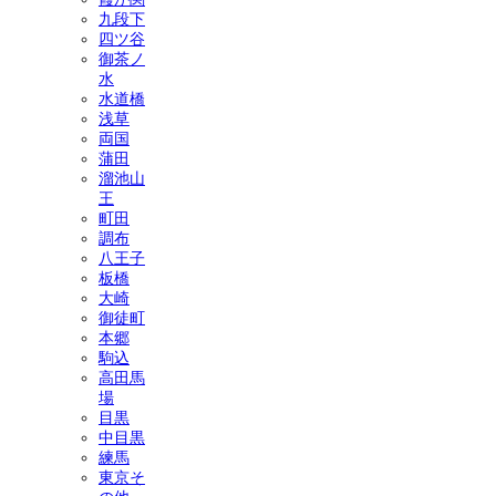
九段下
四ツ谷
御茶ノ
水
水道橋
浅草
両国
蒲田
溜池山
王
町田
調布
八王子
板橋
大崎
御徒町
本郷
駒込
高田馬
場
目黒
中目黒
練馬
東京そ