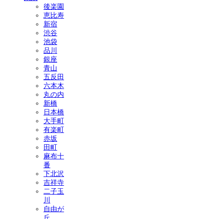
後楽園
恵比寿
新宿
渋谷
池袋
品川
銀座
青山
五反田
六本木
丸の内
新橋
日本橋
大手町
有楽町
赤坂
田町
麻布十
番
下北沢
吉祥寺
二子玉
川
自由が
丘