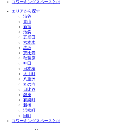
コワーキングスペースとは
エリアから探す
渋谷
青山
新宿
池袋
五反田
六本木
赤坂
恵比寿
秋葉原
神田
日本橋
大手町
八重洲
丸の内
日比谷
銀座
有楽町
新橋
浜松町
田町
コワーキングスペースとは