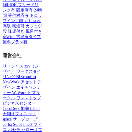
利用OK
フリードリ
ンク有
固定席有
24時
間
受付対応有
ドロッ
プイン可能
おしゃれ
高級
喫煙可
カフェ併
設
託児付き
風呂付き
宿泊可
古民家タイプ
無料プラン有
運営会社
リージャス
zxy（ジ
ザイ）
ワークスタイ
リング
BIZcomfort
NewWork
アセットデ
ザイン
エイチワンテ
ィー
WeWork
ビズサ
ークル
ワンストップ
ビジネスセンター
CocoDesk
加瀬
fabbit
天翔オフィス
coin
space
サーブコープ
co-ba
SoloTimeオフィ
ス
パセラ
ハローオフ