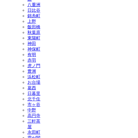
八重洲
日比谷
錦糸町
上野
飯田橋
秋葉原
東陽町
神田
神保町
有明
赤羽
虎ノ門
豊洲
浜松町
お台場
葛西
日暮里
北千住
市ヶ谷
中野
高円寺
三軒茶
屋
永田町
霞が関