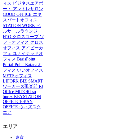
ィス
ビジネスエアポ
ート
アントレサロン
GOOD OFFICE
エキ
スパートオフィス
STATION WORK
ベ
ルサールラウンジ
H1O
クロスコープ
ソ
フトオフィス
クロス
オフィス
アイビーカ
フェ
ユナイテッドオ
フィス
BasisPoint
Portal Point
Katanaオ
フィス
いいオフィス
METSオフィス
LIFORK
BIZ SMART
ワーカーズ倶楽部
RJ
Office
MIDORI.so
burex
KEYSTATION
OFFICE
10BAN
OFFICE
ウィズスク
エア
エリア
東京