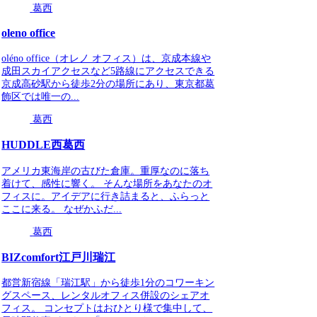
葛西
oleno office
oléno office（オレノ オフィス）は、京成本線や
成田スカイアクセスなど5路線にアクセスできる
京成高砂駅から徒歩2分の場所にあり、東京都葛
飾区では唯一の...
葛西
HUDDLE西葛西
アメリカ東海岸の古びた倉庫。重厚なのに落ち
着けて、感性に響く。 そんな場所をあなたのオ
フィスに。アイデアに行き詰まると、ふらっと
ここに来る。 なぜかふだ...
葛西
BIZcomfort江戸川瑞江
都営新宿線「瑞江駅」から徒歩1分のコワーキン
グスペース、レンタルオフィス併設のシェアオ
フィス。 コンセプトはおひとり様で集中して、