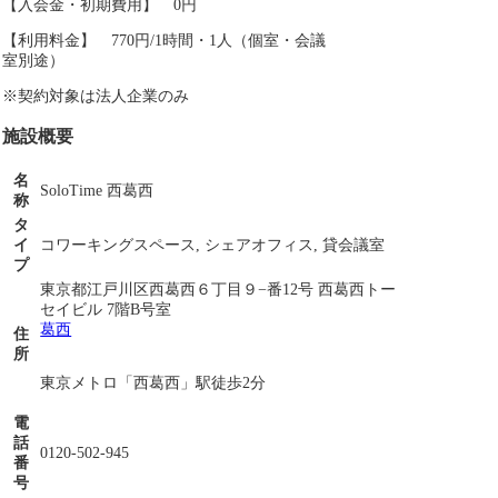
【入会金・初期費用】 0円
【利用料金】 770円/1時間・1人（個室・会議
室別途）
※契約対象は法人企業のみ
施設概要
名
SoloTime 西葛西
称
タ
イ
コワーキングスペース, シェアオフィス, 貸会議室
プ
東京都江戸川区西葛西６丁目９−番12号 西葛西トー
セイビル 7階B号室
葛西
住
所
東京メトロ「西葛西」駅徒歩2分
電
話
0120-502-945
番
号