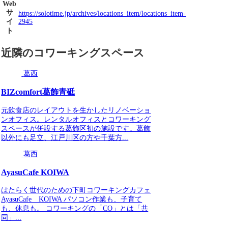
Web
サ
https://solotime.jp/archives/locations_item/locations_item-
イ
2945
ト
近隣のコワーキングスペース
葛西
BIZcomfort葛飾青砥
元飲食店のレイアウトを生かしたリノベーショ
ンオフィス。レンタルオフィスとコワーキング
スペースが併設する葛飾区初の施設です。葛飾
以外にも足立、江戸川区の方や千葉方...
葛西
AyasuCafe KOIWA
はたらく世代のための下町コワーキングカフェ
AyasuCafe KOIWA パソコン作業も、子育て
も、休息も。 コワーキングの「CO」とは「共
同」...