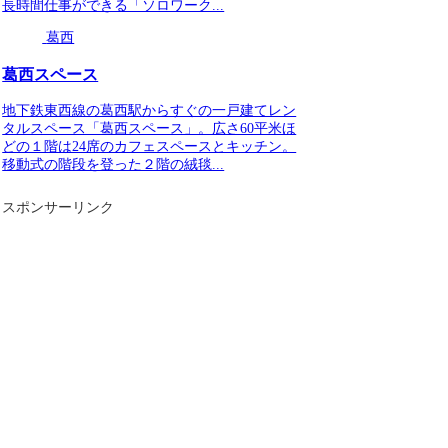
長時間仕事ができる「ソロワーク...
葛西
葛西スペース
地下鉄東西線の葛西駅からすぐの一戸建てレン
タルスペース「葛西スペース」。広さ60平米ほ
どの１階は24席のカフェスペースとキッチン。
移動式の階段を登った２階の絨毯...
スポンサーリンク