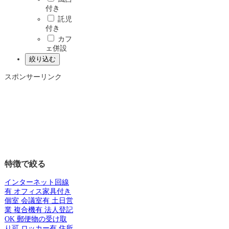
付き
託児
付き
カフ
ェ併設
スポンサーリンク
特徴で絞る
インターネット回線
有
オフィス家具付き
個室
会議室有
土日営
業
複合機有
法人登記
OK
郵便物の受け取
り可
ロッカー有
住所