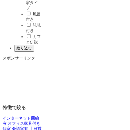
家タイ
プ
風呂
付き
託児
付き
カフ
ェ併設
スポンサーリンク
特徴で絞る
インターネット回線
有
オフィス家具付き
個室
会議室有
土日営