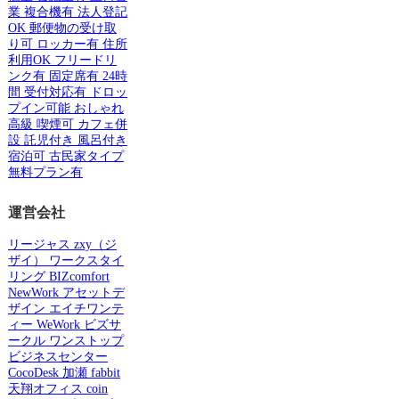
業
複合機有
法人登記
OK
郵便物の受け取
り可
ロッカー有
住所
利用OK
フリードリ
ンク有
固定席有
24時
間
受付対応有
ドロッ
プイン可能
おしゃれ
高級
喫煙可
カフェ併
設
託児付き
風呂付き
宿泊可
古民家タイプ
無料プラン有
運営会社
リージャス
zxy（ジ
ザイ）
ワークスタイ
リング
BIZcomfort
NewWork
アセットデ
ザイン
エイチワンテ
ィー
WeWork
ビズサ
ークル
ワンストップ
ビジネスセンター
CocoDesk
加瀬
fabbit
天翔オフィス
coin