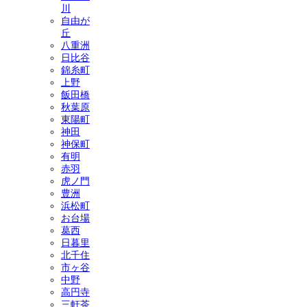
川
自由が
丘
八重洲
日比谷
錦糸町
上野
飯田橋
秋葉原
東陽町
神田
神保町
有明
赤羽
虎ノ門
豊洲
浜松町
お台場
葛西
日暮里
北千住
市ヶ谷
中野
高円寺
三軒茶