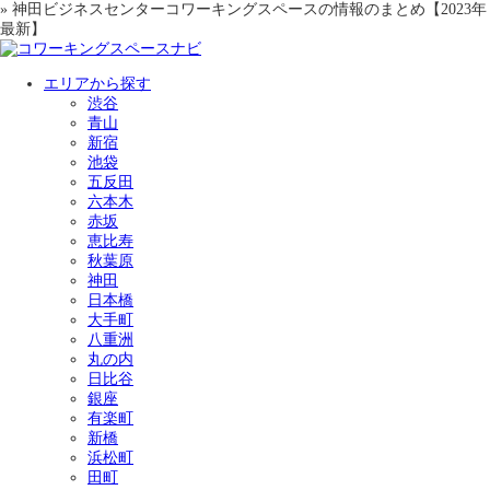
» 神田ビジネスセンターコワーキングスペースの情報のまとめ【2023年
最新】
エリアから探す
渋谷
青山
新宿
池袋
五反田
六本木
赤坂
恵比寿
秋葉原
神田
日本橋
大手町
八重洲
丸の内
日比谷
銀座
有楽町
新橋
浜松町
田町