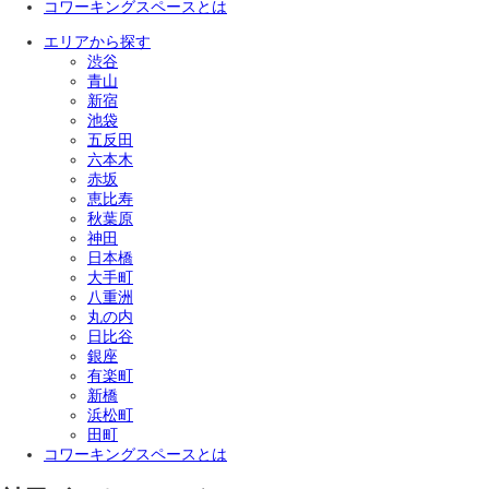
コワーキングスペースとは
エリアから探す
渋谷
青山
新宿
池袋
五反田
六本木
赤坂
恵比寿
秋葉原
神田
日本橋
大手町
八重洲
丸の内
日比谷
銀座
有楽町
新橋
浜松町
田町
コワーキングスペースとは