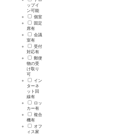
ップイ
ン可能
個室
固定
席有
会議
室有
受付
対応有
郵便
物の受
け取り
可
イン
ターネ
ット回
線有
ロッ
カー有
複合
機有
オフ
ィス家