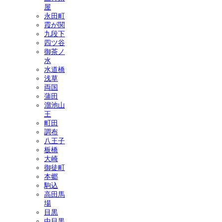
屋
永田町
霞が関
九段下
四ツ谷
御茶ノ
水
水道橋
浅草
両国
蒲田
溜池山
王
町田
調布
八王子
板橋
大崎
御徒町
本郷
駒込
高田馬
場
目黒
中目黒