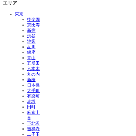
エリア
東京
後楽園
恵比寿
新宿
渋谷
池袋
品川
銀座
青山
五反田
六本木
丸の内
新橋
日本橋
大手町
有楽町
赤坂
田町
麻布十
番
下北沢
吉祥寺
二子玉