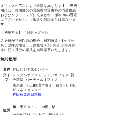
オフィスの広さにより金額は異なります。 当費
用には、共用部分の営繕費や退去時の内装修繕
およびクリーニングに充当され、 解約時の返還
はございません。（敷金や保証金とは異なりま
す）
【利用料金】 当月分＋翌月分
入居日が15日以前の場合：日割家賃＋1ヶ月分、
16日以降の場合：日割家賃＋2ヶ月分 ※毎月月
末に翌々月分の家賃を自動振替いたします。
施設概要
名称
神田ビジネスセンター
タイ
レンタルオフィス, シェアオフィス, 貸
プ
会議室, バーチャルオフィス
東京都千代田区岩本町１丁目３−１ 神田
ビジネスセンター
神田
秋葉原
日本橋
JR、東京メトロ「神田」駅
住所