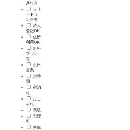
具付き
フリ
ードリ
ンク有
法人
登記OK
住所
利用OK
無料
プラン
有
土日
営業
24時
間
宿泊
可
おし
ゃれ
高級
喫煙
可
古民