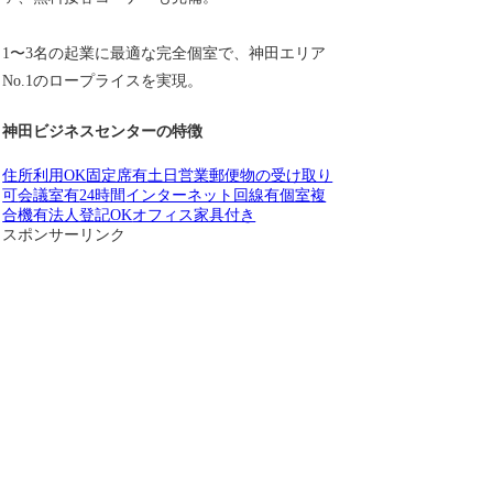
1〜3名の起業に最適な完全個室で、神田エリア
No.1のロープライスを実現。
神田ビジネスセンターの特徴
住所利用OK
固定席有
土日営業
郵便物の受け取り
可
会議室有
24時間
インターネット回線有
個室
複
合機有
法人登記OK
オフィス家具付き
スポンサーリンク