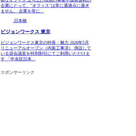
能なオフィス 立ち上げ段階の事業や成長過程の
企業にとって、"オフィス"は常に通過点に過ぎ
ません。 企業を常に...
日本橋
ビジョンワークス 東京
ビジョンワークス東京の特長・魅力 2020年5月
リニューアルオープン（内装工事済） 併設して
いる貸会議室を特別割引にてご利用いただけま
す 「中央区日本...
スポンサーリンク