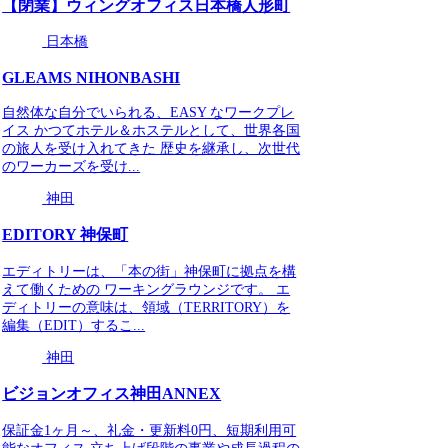
【閉業】ウィングオフィス日本橋人形町
日本橋
GLEAMS NIHONBASHI
自然体な自分でいられる、EASY なワークプレ
イス かつてホテル＆ホステルとして、世界各国
の旅人を受け入れてきた 歴史を継承し、次世代
のワーカーズを受け...
神田
EDITORY 神保町
エディトリーは、「本の街」神保町に拠点を構
えて働くための ワーキングラウンジです。 エ
ディトリーの意味は、領域（TERRITORY）を
編集（EDIT）するこ...
神田
ビジョンオフィス神田ANNEX
保証金1ヶ月～、礼金・更新料0円、短期利用可